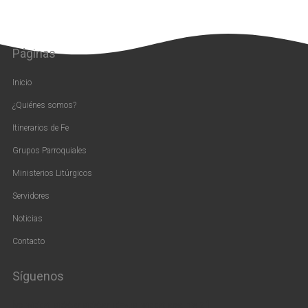
Páginas
Inicio
¿Quiénes somos?
Itinerarios de Fe
Grupos Parroquiales
Ministerios Litúrgicos
Servidores
Noticias
Contacto
Síguenos
[vc_widget_sidebar sidebar_id=»us_widget_area_pie_2″]