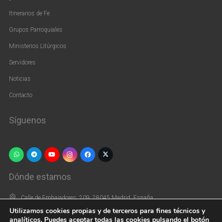
Itinerarios de Fe
Grupos Parroquiales
Ministerios Litúrgicos
Servidores
Noticias
Contacto
Síguenos
[vc_widget_sidebar sidebar_id=»us_widget_area_pie_2″]
Dónde estamos
Calle de Embajadores, 209, 28045 Madrid, España
Utilizamos cookies propias y de terceros para fines técnicos y
+34 915 39 66 44
analíticos. Puedes aceptar todas las cookies pulsando el botón