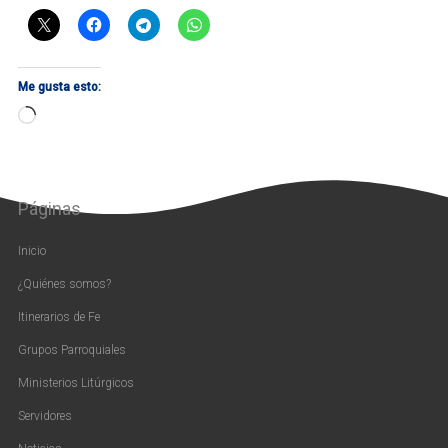
Me gusta esto:
Cargando...
Páginas
Inicio
¿Quiénes somos?
Itinerarios de Fe
Grupos Parroquiales
Ministerios Litúrgicos
Servidores