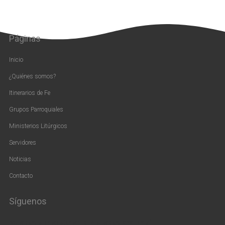
Páginas
Inicio
¿Quiénes somos?
Itinerarios de Fe
Grupos Parroquiales
Ministerios Litúrgicos
Servidores
Noticias
Contacto
Síguenos
[vc_widget_sidebar sidebar_id=»us_widget_area_pie_2″]