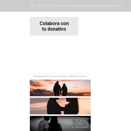
Tel: +34 915 39 66 44 / parroquiasaninocentes@gmail.com
Colabora con
tu donativo