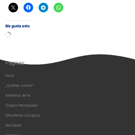
Me gusta esto:
Cargando...
Páginas
Inicio
¿Quiénes somos?
Itinerarios de Fe
Grupos Parroquiales
Ministerios Litúrgicos
Servidores