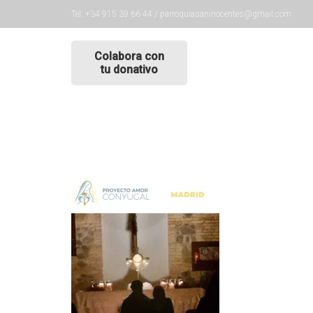
Tel: +34 915 39 66 44 / parroquiasaninocentes@gmail.com
Colabora con
tu donativo