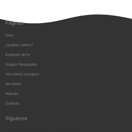
Páginas
Inicio
¿Quiénes somos?
Itinerarios de Fe
Grupos Parroquiales
Ministerios Litúrgicos
Servidores
Noticias
Contacto
Síguenos
[vc_widget_sidebar sidebar_id=»us_widget_area_pie_2″]