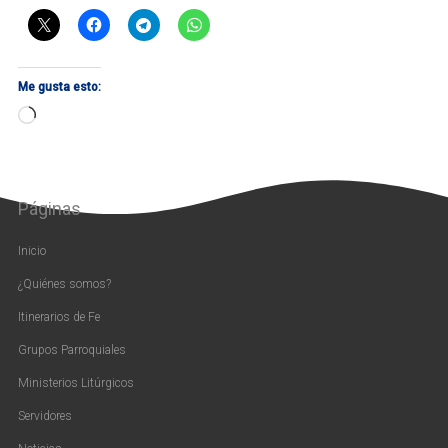
Me gusta esto:
Cargando...
Páginas
Inicio
¿Quiénes somos?
Itinerarios de Fe
Grupos Parroquiales
Ministerios Litúrgicos
Servidores