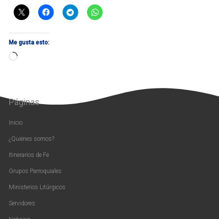
Me gusta esto:
Cargando...
Páginas
Inicio
¿Quiénes somos?
Itinerarios de Fe
Grupos Parroquiales
Ministerios Litúrgicos
Servidores