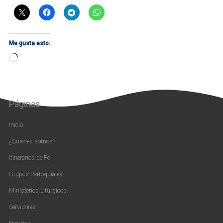
Me gusta esto:
Cargando...
Páginas
Inicio
¿Quiénes somos?
Itinerarios de Fe
Grupos Parroquiales
Ministerios Litúrgicos
Servidores