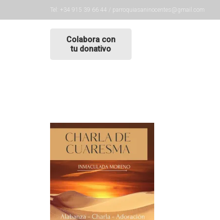
Tel: +34 915 39 66 44 / parroquiasaninocentes@gmail.com
Colabora con
tu donativo