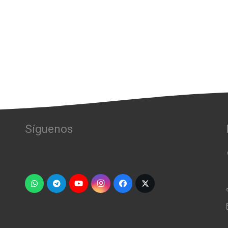
Síguenos
[vc_widget_sidebar
sidebar_id=»us_widget_area_pie_2″]