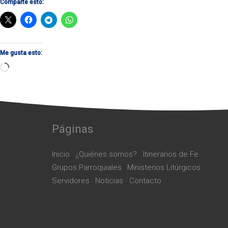
Comparte esto:
Me gusta esto:
Cargando...
Páginas
Inicio
¿Quiénes somos?
Itinerarios de Fe
Grupos Parroquiales
Ministerios Litúrgicos
Servidores
Noticias
Contacto