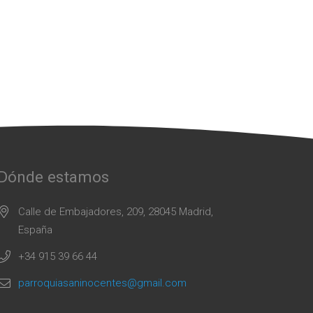
Dónde estamos
Calle de Embajadores, 209, 28045 Madrid,
España
+34 915 39 66 44
parroquiasaninocentes@gmail.com