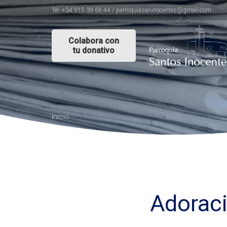
Tel: +34 915 39 66 44 / parroquiasaninocentes@gmail.com
Colabora con
tu donativo
Inicio
Adoraci