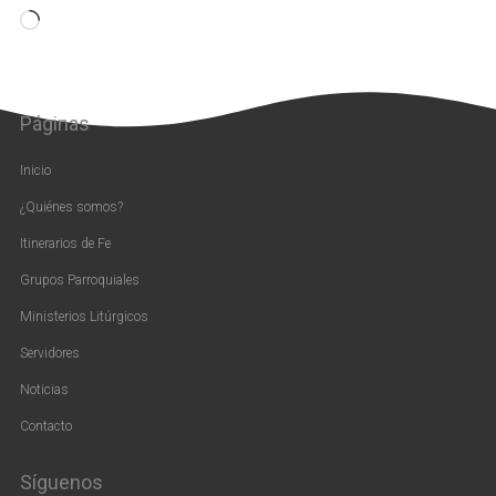
Cargando...
Páginas
Inicio
¿Quiénes somos?
Itinerarios de Fe
Grupos Parroquiales
Ministerios Litúrgicos
Servidores
Noticias
Contacto
Síguenos