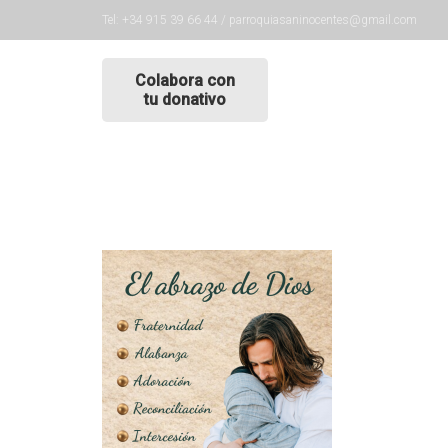
Tel: +34 915 39 66 44 / parroquiasaninocentes@gmail.com
Colabora con
tu donativo