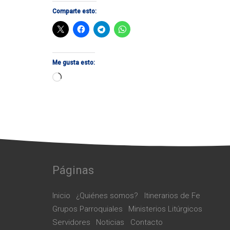
Comparte esto:
Me gusta esto:
Cargando...
Páginas
Inicio
¿Quiénes somos?
Itinerarios de Fe
Grupos Parroquiales
Ministerios Litúrgicos
Servidores
Noticias
Contacto