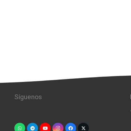
Síguenos
[vc_widget_sidebar
sidebar_id=»us_widget_area_pie_2″]