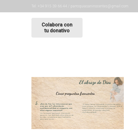
Tel: +34 915 39 66 44 / parroquiasaninocentes@gmail.com
Colabora con
tu donativo