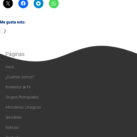
Me gusta esto:
Cargando...
Páginas
Inicio
¿Quiénes somos?
Itinerarios de Fe
Grupos Parroquiales
Ministerios Litúrgicos
Servidores
Noticias