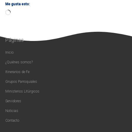
Me gusta esto:
Cargando...
Páginas
Inicio
¿Quiénes somos?
Itinerarios de Fe
Grupos Parroquiales
Ministerios Litúrgicos
Servidores
Noticias
Contacto