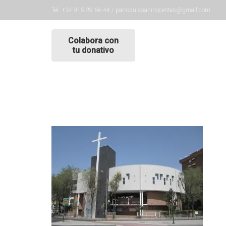
Tel: +34 915 39 66 44 / parroquiasaninocentes@gmail.com
Colabora con
tu donativo