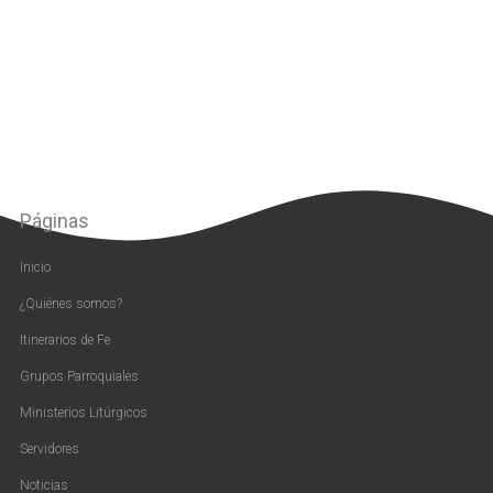
Páginas
Inicio
¿Quiénes somos?
Itinerarios de Fe
Grupos Parroquiales
Ministerios Litúrgicos
Servidores
Noticias