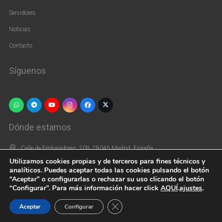
Servidores
Noticias
Contacto
Síguenos
[vc_widget_sidebar sidebar_id=»us_widget_area_pie_2″]
Dónde estamos
Calle de Embajadores, 209, 28045 Madrid, España
Utilizamos cookies propias y de terceros para fines técnicos y
+34 915 39 66 44
analíticos. Puedes aceptar todas las cookies pulsando el botón
“Aceptar” o configurarlas o rechazar su uso clicando el botón
parroquiasaninocentes@gmail.com
“Configurar”. Para más información hacer click
AQUÍ
.
ajustes
.
Cerrar el banner de cookies RGPD
Aceptar
Configurar
2022 – Parroquia Santos Inocentes