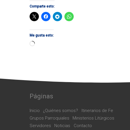
Comparte esto:
Me gusta esto:
Cargando...
Páginas
Inicio
¿Quiénes somos?
Itinerarios de Fe
Grupos Parroquiales
Ministerios Litúrgicos
Servidores
Noticias
Contacto