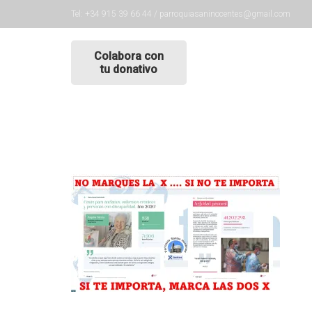
Tel: +34 915 39 66 44 / parroquiasaninocentes@gmail.com
Colabora con
tu donativo