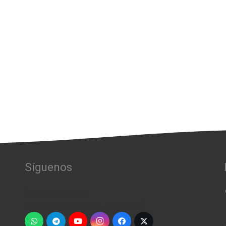
Síguenos
[vc_widget_sidebar
sidebar_id=»us_widget_area_pie_2″]