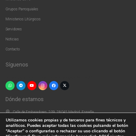
Grupos Parroquiales
Ministerios Litúrgicos
Servidores
Noticias
Contacto
Síguenos
[vc_widget_sidebar sidebar_id=»us_widget_area_pie_2″]
Dónde estamos
Calle de Embajadores, 209, 28045 Madrid, España
Utilizamos cookies propias y de terceros para fines técnicos y
+34 915 39 66 44
analíticos. Puedes aceptar todas las cookies pulsando el botón
“Aceptar” o configurarlas o rechazar su uso clicando el botón
parroquiasaninocentes@gmail.com