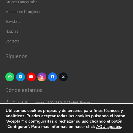
Grupos Parroquiales
Ministerios Litúrgicos
Servidores
Noticias
Contacto
Síguenos
[vc_widget_sidebar sidebar_id=»us_widget_area_pie_2″]
Dónde estamos
Calle de Embajadores, 209, 28045 Madrid, España
Utilizamos cookies propias y de terceros para fines técnicos y
+34 915 39 66 44
analíticos. Puedes aceptar todas las cookies pulsando el botón
“Aceptar” o configurarlas o rechazar su uso clicando el botón
parroquiasaninocentes@gmail.com
“Configurar”. Para más información hacer click
AQUÍ
.
ajustes
.