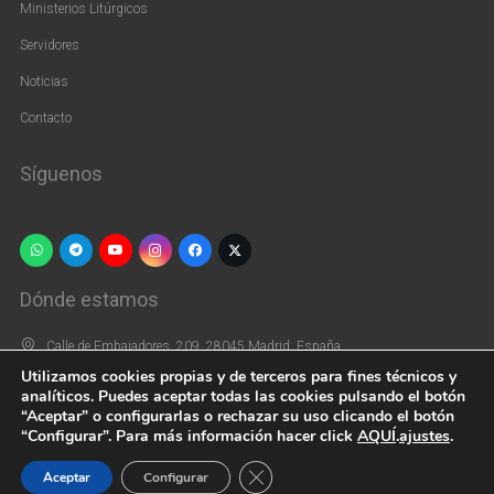
Ministerios Litúrgicos
Servidores
Noticias
Contacto
Síguenos
[vc_widget_sidebar sidebar_id=»us_widget_area_pie_2″]
Dónde estamos
Calle de Embajadores, 209, 28045 Madrid, España
Utilizamos cookies propias y de terceros para fines técnicos y
+34 915 39 66 44
analíticos. Puedes aceptar todas las cookies pulsando el botón
“Aceptar” o configurarlas o rechazar su uso clicando el botón
parroquiasaninocentes@gmail.com
“Configurar”. Para más información hacer click
AQUÍ
.
ajustes
.
Cerrar el banner de cookies RGPD
Aceptar
Configurar
2022 – Parroquia Santos Inocentes