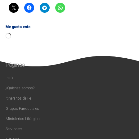
Me gusta esto:
Cargando...
Páginas
Inicio
¿Quiénes somos?
Itinerarios de Fe
Grupos Parroquiales
Ministerios Litúrgicos
Servidores