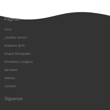
Páginas
Inicio
¿Quiénes somos?
Itinerarios de Fe
Grupos Parroquiales
Ministerios Litúrgicos
Servidores
Noticias
Contacto
Síguenos
[vc_widget_sidebar sidebar_id=»us_widget_area_pie_2″]