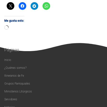
Me gusta esto:
Cargando...
Páginas
Inicio
¿Quiénes somos?
Itinerarios de Fe
Grupos Parroquiales
Ministerios Litúrgicos
Servidores