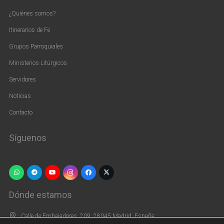
¿Quiénes somos?
Itinerarios de Fe
Grupos Parroquiales
Ministerios Litúrgicos
Servidores
Noticias
Contacto
Síguenos
[vc_widget_sidebar sidebar_id=»us_widget_area_pie_2″]
Dónde estamos
Calle de Embajadores, 209, 28045 Madrid, España