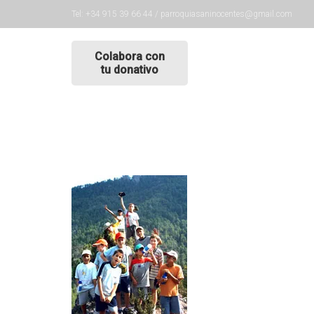
Tel: +34 915 39 66 44 / parroquiasaninocentes@gmail.com
Colabora con
tu donativo