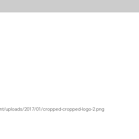
Inicio
¿Quiénes somos?
Itinerarios de Fe
Grupos Pa
tent/uploads/2017/01/cropped-cropped-logo-2.png