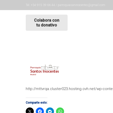
Tel: +34 915 39 66 44 / parroquiasaninocentes@gmail.com
Colabora con
tu donativo
http://mttvrqa.cluster023.hosting.ovh.net/wp-con
Comparte esto: