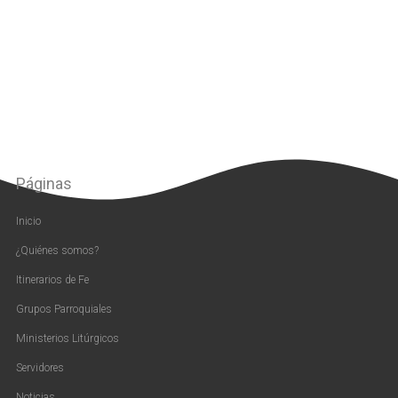
Páginas
Inicio
¿Quiénes somos?
Itinerarios de Fe
Grupos Parroquiales
Ministerios Litúrgicos
Servidores
Noticias