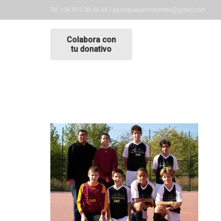
Tel: +34 915 39 66 44 / parroquiasaninocentes@gmail.com
Colabora con
tu donativo