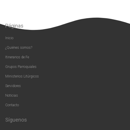
Páginas
Inicio
¿Quiénes somos?
Itinerarios de Fe
Grupos Parroquiales
Ministerios Litúrgicos
Servidores
Noticias
Contacto
Síguenos