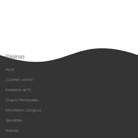
Páginas
Inicio
¿Quiénes somos?
Itinerarios de Fe
Grupos Parroquiales
Ministerios Litúrgicos
Servidores
Noticias