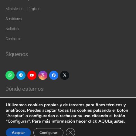
Ministerios Litúrgicos
Servidores
Noticias
Contacto
Síguenos
[vc_widget_sidebar sidebar_id=»us_widget_area_pie_2″]
Dónde estamos
Calle de Embajadores, 209, 28045 Madrid, España
Utilizamos cookies propias y de terceros para fines técnicos y
analíticos. Puedes aceptar todas las cookies pulsando el botón
+34 915 39 66 44
“Aceptar” o configurarlas o rechazar su uso clicando el botón
“Configurar”. Para más información hacer click
AQUÍ
.
ajustes
.
parroquiasaninocentes@gmail.com
Cerrar el banner de cookies RGPD
Aceptar
Configurar