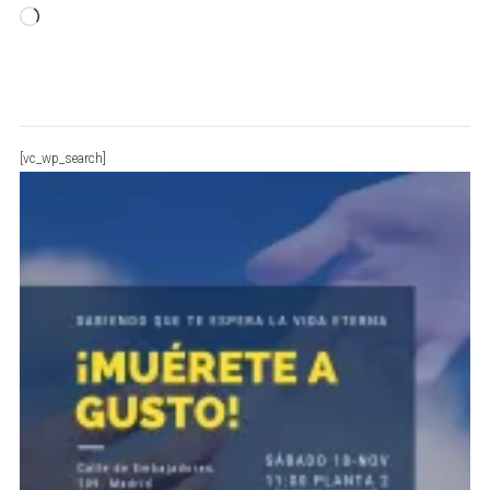
Cargando...
[vc_wp_search]