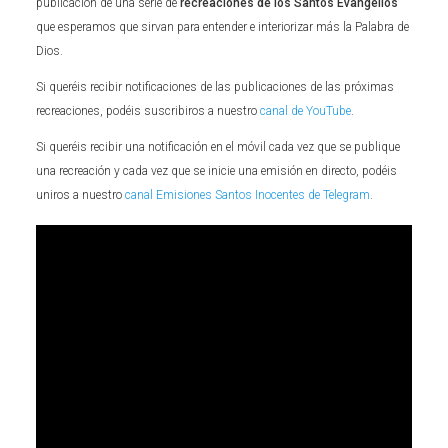
publicación de una serie de
recreaciones de los Santos Evangelios
que esperamos que sirvan para entender e interiorizar más la Palabra de
Dios.
Si queréis recibir notificaciones de las publicaciones de las próximas
recreaciones, podéis suscribiros a nuestro
canal de YouTube
.
Si queréis recibir una notificación en el móvil cada vez que se publique
una recreación y cada vez que se inicie una emisión en directo, podéis
uniros a nuestro
canal Emisiones Santos Inocentes de Telegram
.