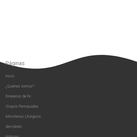
Páginas
Inicio
¿Quiénes somos?
Itinerarios de Fe
Grupos Parroquiales
Ministerios Litúrgicos
Servidores
Noticias