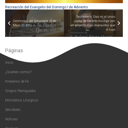
Recreación del Evangelio del Domingo I de Adviento
Testimonio: Dios es el único
Centinelas del Amanecer (6 de
capaz de hacerte resurgir con
Mayo 20:30h)
un proyecto más maravillos que
el tuyo
Páginas
Inicio
¿Quiénes somos?
Itinerarios de Fe
Grupos Parroquiales
Ministerios Litúrgicos
Servidores
Noticias