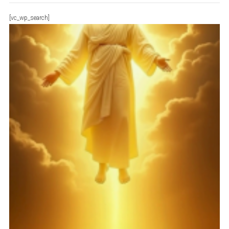
[vc_wp_search]