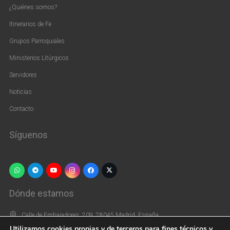
¿Quiénes somos?
Itinerarios de Fe
Grupos Parroquiales
Ministerios Litúrgicos
Servidores
Noticias
Contacto
Síguenos
[vc_widget_sidebar sidebar_id=»us_widget_area_pie_2″]
Dónde estamos
Calle de Embajadores, 209, 28045 Madrid, España
Utilizamos cookies propias y de terceros para fines técnicos y