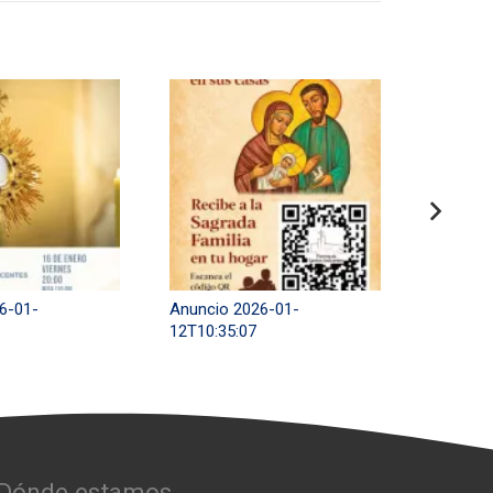
6-01-
Anuncio 2026-01-
Anuncio
12T10:35:07
31T13:1
Dónde estamos