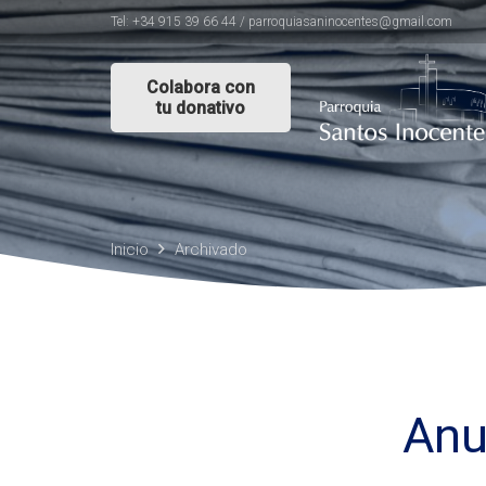
Tel: +34 915 39 66 44 / parroquiasaninocentes@gmail.com
Colabora con
tu donativo
Inicio
Archivado
Anu