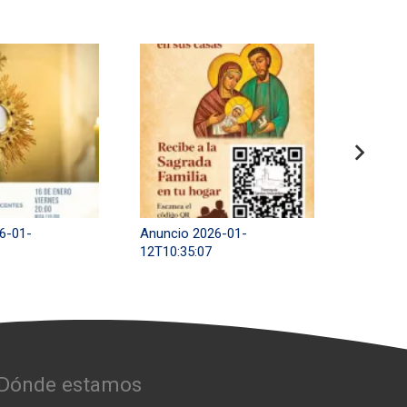
6-01-
Anuncio 2026-01-
Anuncio
12T10:35:07
31T13:1
Dónde estamos