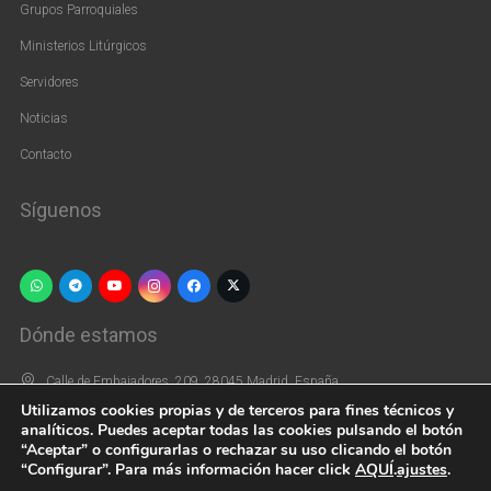
Grupos Parroquiales
Ministerios Litúrgicos
Servidores
Noticias
Contacto
Síguenos
[vc_widget_sidebar sidebar_id=»us_widget_area_pie_2″]
Dónde estamos
Calle de Embajadores, 209, 28045 Madrid, España
Utilizamos cookies propias y de terceros para fines técnicos y
+34 915 39 66 44
analíticos. Puedes aceptar todas las cookies pulsando el botón
“Aceptar” o configurarlas o rechazar su uso clicando el botón
parroquiasaninocentes@gmail.com
“Configurar”. Para más información hacer click
AQUÍ
.
ajustes
.