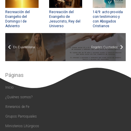
Recreación del
Recreación del
14/9: acto pro-vida
Evangelio del
Evangelio de
con testimonio y
Domingo I de
Jesucristo, Rey del
con Abogados
Adviento
Universo
Cristianos
En Cuarentena
Ángeles Custodios
Páginas
Inicio
¿Quiénes somos?
Itinerarios de Fe
Grupos Parroquiales
Ministerios Litúrgicos