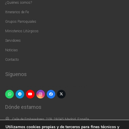
¿Quiénes somos?
Itinerarios de Fe
Grupos Parroquiales
Ministerios Litúrgicos
Servidores
Noticias
Contacto
Síguenos
[vc_widget_sidebar sidebar_id=»us_widget_area_pie_2″]
Dónde estamos
Calle de Embajadores, 209, 28045 Madrid, España
Utilizamos cookies propias y de terceros para fines técnicos y
+34 915 39 66 44