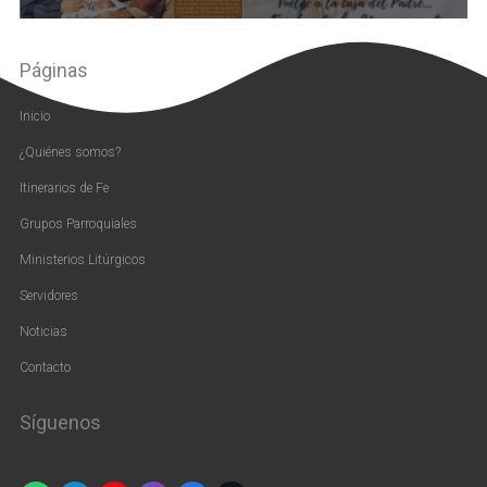
Páginas
Inicio
¿Quiénes somos?
Itinerarios de Fe
Grupos Parroquiales
Ministerios Litúrgicos
Servidores
Noticias
Contacto
Síguenos
[vc_widget_sidebar sidebar_id=»us_widget_area_pie_2″]