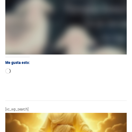
Me gusta esto:
Cargando...
[vc_wp_search]