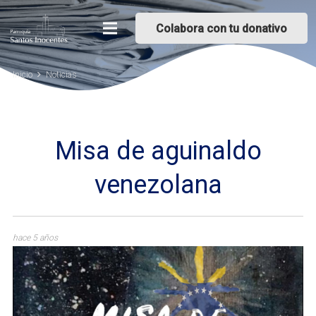
Colabora con tu donativo
Inicio
Noticias
Misa de aguinaldo
venezolana
hace 5 años